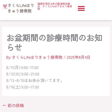
内
福岡市東区土井の整骨院治療
ホーム
さくらLifeはり
治療コラム
お盆期間の診療時間のお知らせ
は、さくらLifeはりきゅう接骨
容
院
きゅう接骨院
を
ス
キ
お盆期間の診療時間のお知
ッ
プ
らせ
By
さくらLifeはりきゅう接骨院
/
2025年8月4日
8/11(月) 9:00~17:00
8/12(火) 9:00~21:00
8/13~8/15はお休み頂いてます。
8/16(土) 9:00~17:00
←
前の投稿