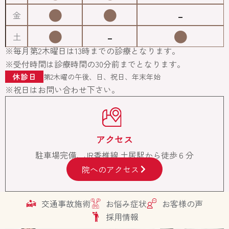
●
●
-
金
●
-
●
土
※毎月第2木曜日は13時までの診療となります。
※受付時間は診療時間の30分前までとなります。
休診日
第2木曜の午後、日、祝日、年末年始
※祝日はお問い合わせ下さい。
アクセス
駐車場完備、JR香椎線 土居駅から徒歩６分
院へのアクセス
交通事故施術
お悩み症状
お客様の声
採用情報