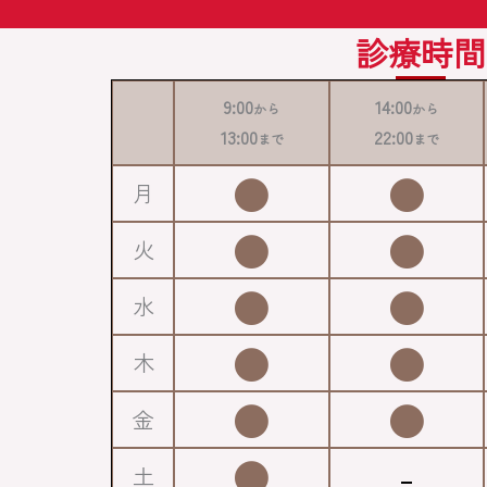
診療時間
9:00
14:00
から
から
13:00
22:00
まで
まで
●
●
月
●
●
火
●
●
水
●
●
木
●
●
金
●
-
土