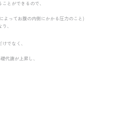
ることができるので、
。
によってお腹の内側にかかる圧力のこと)
なり、
だけでなく、
。
基礎代謝が上昇し、