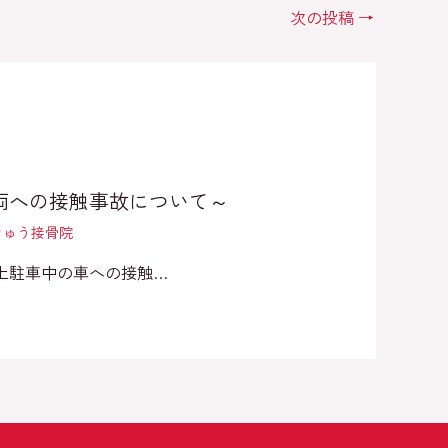
次の投稿
→
両への接触事故について～
りきゅう接骨院
上駐車中の車への接触…