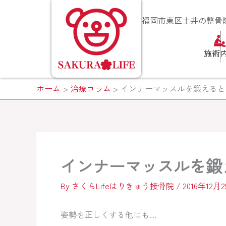
内
容
福岡市東区土井の整骨院
を
ス
施術
キ
ッ
プ
ホーム
治療コラム
インナーマッスルを鍛えると
インナーマッスルを鍛
By
さくらLifeはりきゅう接骨院
/
2016年12月
姿勢を正しくする他にも…