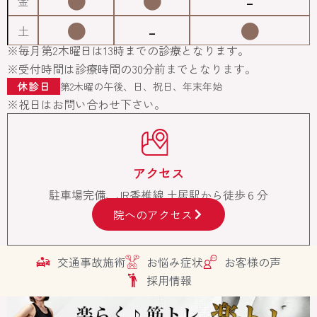
●
●
-
金
●
-
●
土
※毎月第2木曜日は13時までの診療となります。
※受付時間は診療時間の30分前までとなります。
休診日
第2木曜の午後、日、祝日、年末年始
※祝日はお問い合わせ下さい。
アクセス
駐車場完備、JR香椎線 土居駅から徒歩６分
院へのアクセス
交通事故施術
お悩み症状
お客様の声
採用情報