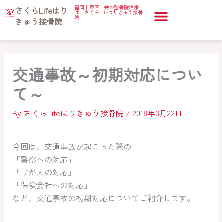
内
福岡市東区土井の整骨院治療
ホーム
さくらLifeはり
治療コラム
交通事故～初期対応について～
は、さくらLifeはりきゅう接骨
容
院
きゅう接骨院
を
ス
キ
交通事故～初期対応につい
ッ
プ
て～
By
さくらLifeはりきゅう接骨院
/
2018年3月22日
今回は、交通事故が起こった際の
「警察への対応」
「けが人の対応」
「保険会社への対応」
など、交通事故の初期対応についてご紹介します。