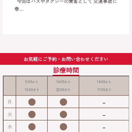
今回はバスやタクシーの乗客として 交通事故に
巻…
お気軽にご予約・お問い合わせください
診療時間
9:00
14:00
14:00
から
から
から
13:00
22:00
17:00
まで
まで
まで
●
●
-
月
●
●
-
火
●
●
-
水