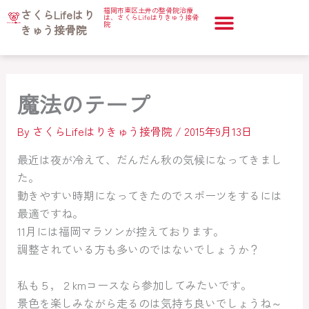
内
福岡市東区土井の整骨院治療
ホーム
さくらLifeはり
治療コラム
魔法のテープ
は、さくらLifeはりきゅう接骨
容
院
きゅう接骨院
を
ス
キ
魔法のテープ
ッ
プ
By
さくらLifeはりきゅう接骨院
/
2015年9月13日
最近は夜が冷えて、だんだん秋の気候になってきまし
た。
動きやすい時期になってきたのでスポーツをするには
最適ですね。
11月には福岡マラソンが控えております。
調整されている方も多いのではないでしょうか？
私も５，２kmコースなら参加してみたいです。
景色を楽しみながら走るのは気持ち良いでしょうね～