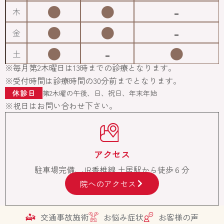
●
●
-
木
●
●
-
金
●
-
●
土
※毎月第2木曜日は13時までの診療となります。
※受付時間は診療時間の30分前までとなります。
休診日
第2木曜の午後、日、祝日、年末年始
※祝日はお問い合わせ下さい。
アクセス
駐車場完備、JR香椎線 土居駅から徒歩６分
院へのアクセス
交通事故施術
お悩み症状
お客様の声