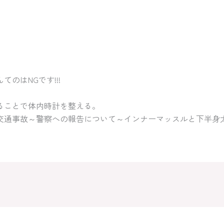
のはNGです!!!
ることで体内時計を整える。
交通事故～警察への報告について～インナーマッスルと下半身