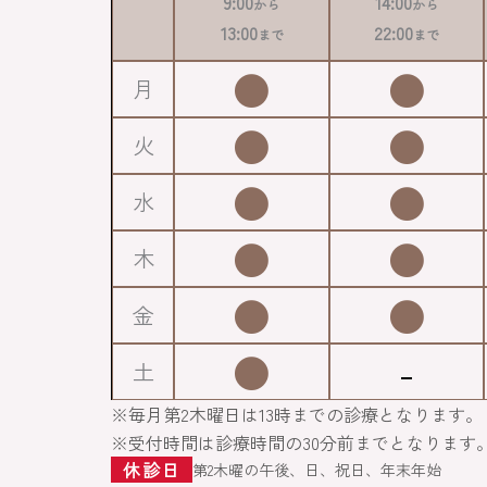
9:00
14:00
から
から
13:00
22:00
まで
まで
●
●
月
●
●
火
●
●
水
●
●
木
●
●
金
●
-
土
※毎月第2木曜日は13時までの診療となります。
※受付時間は診療時間の30分前までとなります
休診日
第2木曜の午後、日、祝日、年末年始