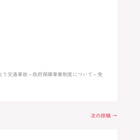
太り交通事故～政府保障事業制度について～免
次の投稿
→