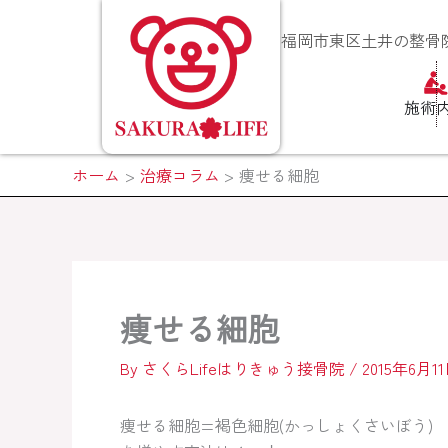
内
容
福岡市東区土井の整骨院
を
ス
施術
キ
ッ
プ
ホーム
治療コラム
痩せる細胞
痩せる細胞
By
さくらLifeはりきゅう接骨院
/
2015年6月1
痩せる細胞=褐色細胞(かっしょくさいぼう)