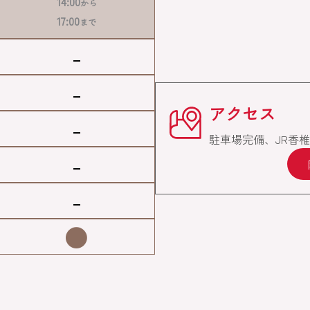
14:00
から
17:00
まで
-
-
アクセス
-
駐車場完備、JR香
-
-
●
。