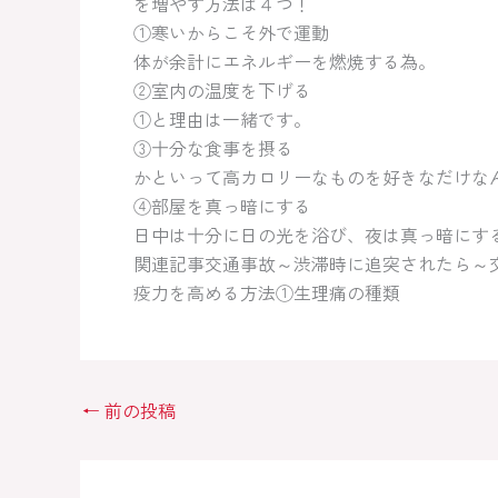
を増やす方法は４つ！
①寒いからこそ外で運動
体が余計にエネルギーを燃焼する為。
②室内の温度を下げる
①と理由は一緒です。
③十分な食事を摂る
かといって高カロリーなものを好きなだけなんて
④部屋を真っ暗にする
日中は十分に日の光を浴び、夜は真っ暗にす
関連記事交通事故～渋滞時に追突されたら～
疫力を高める方法①生理痛の種類
←
前の投稿